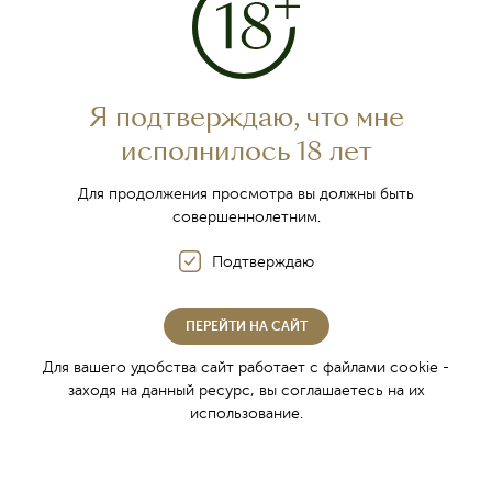
История Инкерманского завода марочных вин
Награды
Контакты
Фирменная торговля
Я подтверждаю, что мне
Где купить
исполнилось 18 лет
Партнёры
Для продолжения просмотра вы должны быть
Новости
совершеннолетним.
Вакансии
Подтверждаю
Специальная оценка условий труда
ПЕРЕЙТИ НА САЙТ
Традиции крымского виноделия
Для вашего удобства сайт работает с файлами cookie -
О регионе
заходя на данный ресурс, вы соглашаетесь на их
использование.
Классическая технология производства
Уникальные винные подвалы