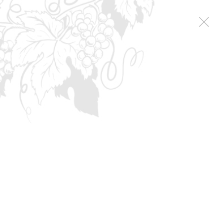
Коллекция вин
Classic collection
ФИЛЬТР
Classic collection
Ключевая коллекция, которая
формируется с момента
основания Инкерманского
завода марочных вин в 1961г.
создавалась известными
виноделами Гончаровой О.П. и
Филипповым А.М. «Визитной
карточкой» этой коллекции
являются выдержанные вина
«Жемчужина Инкермана» и