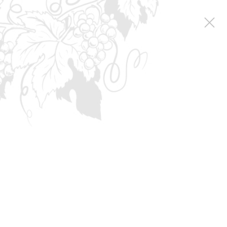
Путешествие
на виноградники
Уникальная природа Севастополя, Инкерманская
бухта, горы и равнины. Винные подвалы глубиной
до 30 метров, традиции крымского виноделия.