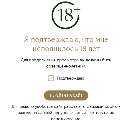
Приглашаем вас посетить экскурсию с дегустацией:
Август 2026 г.
Я подтверждаю, что мне
Понедельник-пятница: 10:00, 13:00, 15:00, 16:30
исполнилось 18 лет
Суббота, воскресенье-выходной (экскурсии не
проводятся)
Для продолжения просмотра вы должны быть
совершеннолетним.
Возможно проведение экскурсии в нестандартное время
по предварительной договоренности.
Подтверждаю
Одевайтесь теплее, в винных подвалах температура +14 С
Необходима предварительная запись по
ПЕРЕЙТИ НА САЙТ
телефонам:
Для вашего удобства сайт работает с файлами cookie -
+7 (978) 000-17-04, 8 (800) 201-00-11
заходя на данный ресурс, вы соглашаетесь на их
использование.
Билеты приобретаются за 15 минут до начала экскурсии в