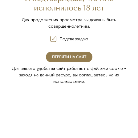
исполнилось 18 лет
Для продолжения просмотра вы должны быть
Традиции крымского
совершеннолетним.
виноделия
Подтверждаю
ПЕРЕЙТИ НА САЙТ
Для вашего удобства сайт работает с файлами cookie -
заходя на данный ресурс, вы соглашаетесь на их
использование.
Знание о вине пришло в пещерные города
западных долин Крыма в первом тысячелетии
нашей эры. По прошествии многих веков,
инкерманские мастера - виноделы, воплощают