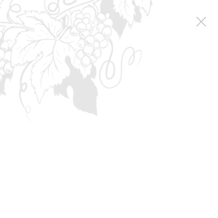
Коллекция вин
Classic collection
Старый Нектар