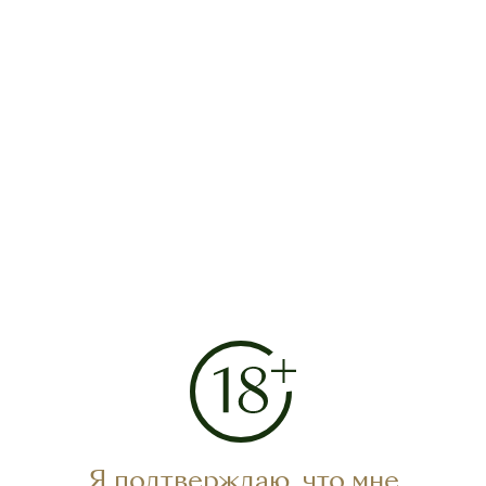
IV-й Международный конкурс вин «Крымвино-98»,
г.Ялта, Магарач, 1998 г. — Золотая медаль
V -й Междунароный конкурс вин «Крымвино-99»,
г.Ялта, 1999 г. — Серебряная медаль
Н-й Международный специализированный винный
салон «Винум-99» г.Киев, 11-14 мая 1999 г. —
Золотая медаль
Выставка Садвинпрома Украины г.Киев, «Hanoi
Украши -2000", 2000 г. — Бронзовая медаль
Посмотреть все награды
Я подтверждаю, что мне