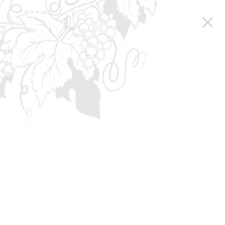
Вакансии
Вакансии компании
Грузчик на склад готовой продукции
Грузчик на склад
готовой продукции
место работы: с. Угловое Бахчисарайский район
ДОСТАВКА ПЕРСОНАЛА ПО МАРШРУТУ: г. Инкерман,
Орловский мост, п. Солнечный, с. Угловое, обратно тем
же маршрутом