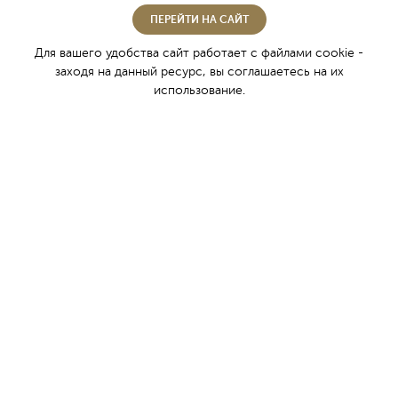
ПЕРЕЙТИ НА САЙТ
Где купить
Партнёры
Для вашего удобства сайт работает с файлами cookie -
заходя на данный ресурс, вы соглашаетесь на их
Новости
использование.
Вакансии
Специальная оценка условий труда
Традиции крымского виноделия
О регионе
Классическая технология производства
Уникальные винные подвалы
Легендарная Энотека
Коллекция игристых вин