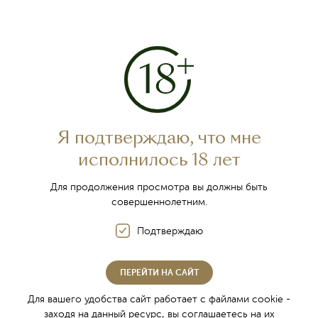
(1–2 абзаца) на почту
v.plohotnuk@inkerman.ru
В теме письма укажите: «Экономист по инвестиционной
деятельности — [Ваша фамилия]».
В сопроводительном письме расскажите:
какой ваш самый значимый инвестиционный проект
(кратко: суть, цифры, результат);
ваши ожидания по уровню заработной платы.
Я подтверждаю, что мне
исполнилось 18 лет
Для продолжения просмотра вы должны быть
совершеннолетним.
Подтверждаю
ПЕРЕЙТИ НА САЙТ
Для вашего удобства сайт работает с файлами cookie -
заходя на данный ресурс, вы соглашаетесь на их