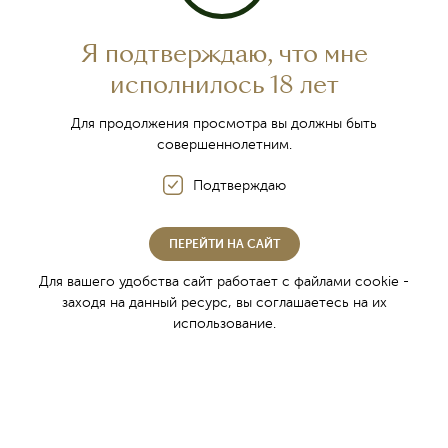
Игристое вино
Игристые вина Winemaker's selection
Я подтверждаю, что мне
исполнилось 18 лет
Коллекции тихих вин
Для продолжения просмотра вы должны быть
Classic collection
совершеннолетним.
Базовая коллекция
Подтверждаю
Калейдоскоп настроений
Winemaker's selection
ПЕРЕЙТИ НА САЙТ
Sevre
Для вашего удобства сайт работает с файлами cookie -
Grand reserve
заходя на данный ресурс, вы соглашаетесь на их
использование.
Эритаж
Special reserve
Inspiration
Поцелуй