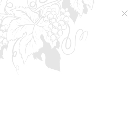
Apple выпустила сразу несколько обновлений для своих операционных систем.
Номера сборок:
▶︎ macOS 15.6 Sequoia — 24G85
▶︎ watchOS 11.6 — 22U85
▶︎ tvOS 18.6 — 22M84
▶︎ visionOS 2.6 — 22O784
Во всех новых версиях компания исправила ошибки и улучшила производительность.
Для обновления macOS Sequoia 15.6 откройте Системные настройки → Основные →
Обновление ПО.
Скачать watchOS 11.6 можно уже сейчас в приложении Watch → Основные →
Обновление ПО.
Чтобы обновить tvOS 18.6 надо открыть настройки Apple TV → Система → Обновления
ПО → Обновление ПО.
Установить visionOS 2.6 можно через Settings → General → Software Update.
О компании
Винный туризм
История Инкерманского завода марочных вин
Награды
Контакты
Фирменная торговля