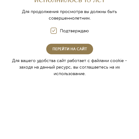
исполнилось 18 лет
Традиции крымского виноделия
Для продолжения просмотра вы должны быть
совершеннолетним.
О регионе
Подтверждаю
Классическая технология производства
Уникальные винные подвалы
ПЕРЕЙТИ НА САЙТ
Легендарная Энотека
Для вашего удобства сайт работает с файлами cookie -
заходя на данный ресурс, вы соглашаетесь на их
использование.
Коллекция игристых вин
Игристое вино
Игристые вина Winemaker's selection
Коллекции тихих вин
Classic collection