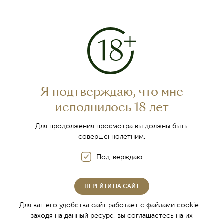
О компании
Винный туризм
История Инкерманского завода марочных вин
Я подтверждаю, что мне
Награды
исполнилось 18 лет
Контакты
Фирменная торговля
Для продолжения просмотра вы должны быть
совершеннолетним.
Где купить
Партнёры
Подтверждаю
Новости
Вакансии
ПЕРЕЙТИ НА САЙТ
Специальная оценка условий труда
Для вашего удобства сайт работает с файлами cookie -
заходя на данный ресурс, вы соглашаетесь на их