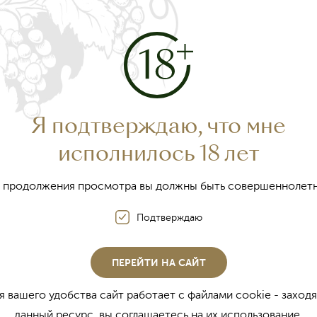
Тради
Я подтверждаю, что мне
исполнилось 18 лет
винод
 продолжения просмотра вы должны быть совершеннолет
Знание о ви
Подтверждаю
западных до
нашей эры. 
ПЕРЕЙТИ НА САЙТ
инкермански
я вашего удобства сайт работает с файлами cookie - заходя
воплощают д
данный ресурс, вы соглашаетесь на их использование.