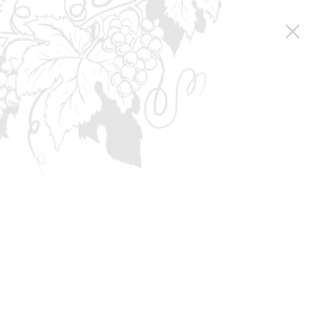
Коллекция вин
Special reserve
Бастардо-Мерло-Саперави