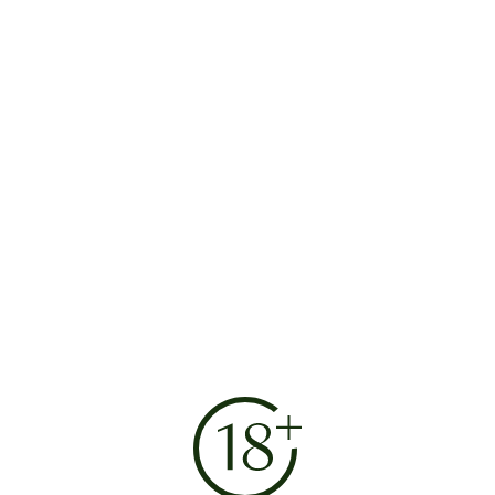
Награды
Prodexpo Wine Competition&Guide Москва, 2022
год, Золотая медаль
Авторский винный гид Артура Саркисяна
2021/2022 Уровень "Золото"
Потребительский дегустационный конкурс 10го
Черноморского форума виноделия, Золото
Посмотреть все награды