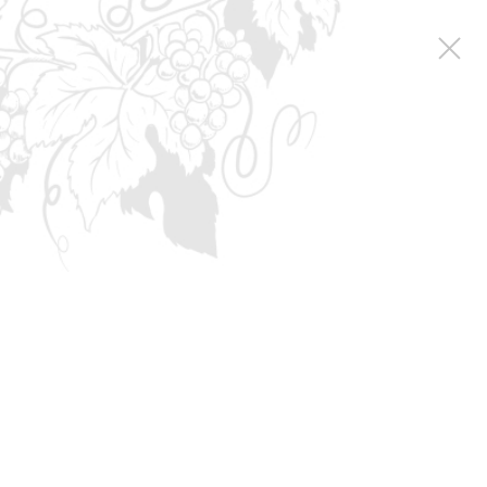
Коллекция вин
Special reserve
Алиготе