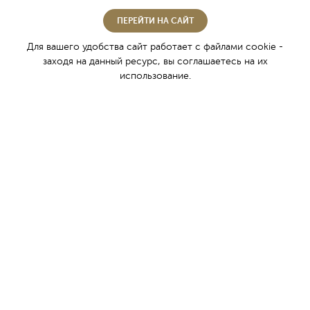
ПЕРЕЙТИ НА САЙТ
Знание о вине пришло в пещерные города
Для вашего удобства сайт работает с файлами cookie -
западных долин Крыма в первом тысячелетии
заходя на данный ресурс, вы соглашаетесь на их
нашей эры. По прошествии многих веков,
использование.
инкерманские мастера - виноделы, воплощают
древние традиции крымского виноделия.
О компании
Винный туризм
История Инкерманского завода марочных вин
Награды
Контакты