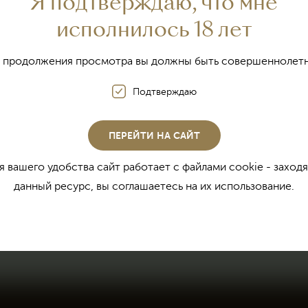
Я подтверждаю, что мне
нашей эры. 
исполнилось 18 лет
инкермански
воплощают д
 продолжения просмотра вы должны быть совершеннолет
виноделия.
Подтверждаю
ПЕРЕЙТИ НА САЙТ
я вашего удобства сайт работает с файлами cookie - заходя
данный ресурс, вы соглашаетесь на их использование.