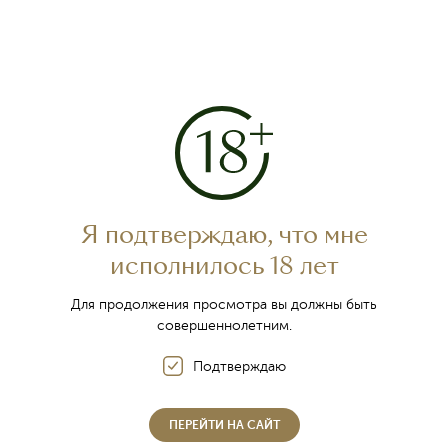
Традиции крымского
виноделия
Я подтверждаю, что мне
исполнилось 18 лет
Для продолжения просмотра вы должны быть
совершеннолетним.
Подтверждаю
Знание о вине пришло в пещерные города
ПЕРЕЙТИ НА САЙТ
западных долин Крыма в первом тысячелетии