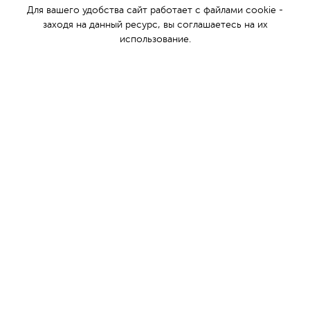
нашей эры. По прошествии многих веков,
Для вашего удобства сайт работает с файлами cookie -
инкерманские мастера - виноделы, воплощают
заходя на данный ресурс, вы соглашаетесь на их
древние традиции крымского виноделия.
использование.
О компании
Винный туризм
История Инкерманского завода марочных вин
Награды
Контакты
Фирменная торговля
Где купить
Партнёры
Новости