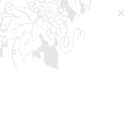
Коллекция вин
Игристые вина
Розе