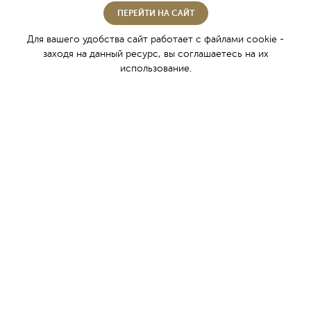
ПЕРЕЙТИ НА САЙТ
Знание о вине пришло в пещерные города
Для вашего удобства сайт работает с файлами cookie -
западных долин Крыма в первом тысячелетии
заходя на данный ресурс, вы соглашаетесь на их
нашей эры. По прошествии многих веков,
использование.
инкерманские мастера - виноделы, воплощают
древние традиции крымского виноделия.
О компании
Винный туризм
История Инкерманского завода марочных вин
Награды
Контакты
Фирменная торговля