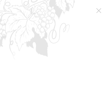
Коллекция вин
Grand reserve
Каберне